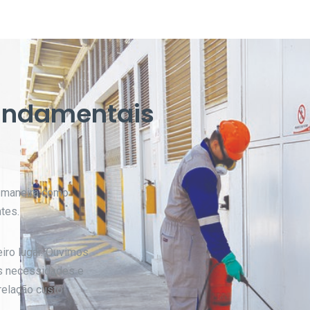
fundamentais
 maneira como
tes.
iro lugar. Ouvimos
as necessidades e
relação custo-